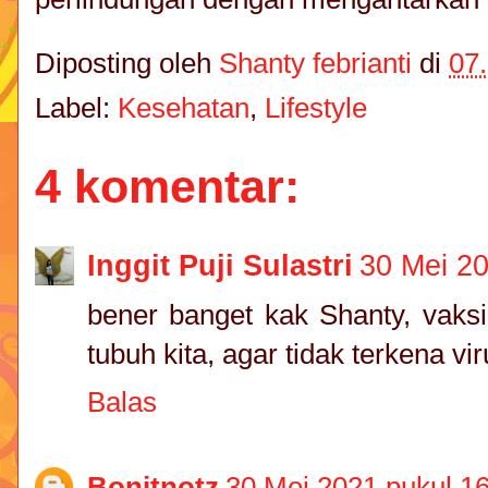
Diposting oleh
Shanty febrianti
di
07
Label:
Kesehatan
,
Lifestyle
4 komentar:
Inggit Puji Sulastri
30 Mei 20
bener banget kak Shanty, vaks
tubuh kita, agar tidak terkena vi
Balas
Bonitnotz
30 Mei 2021 pukul 1