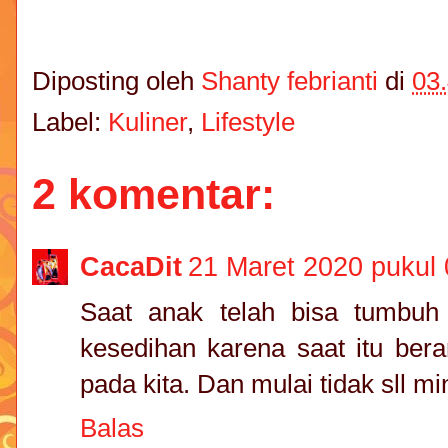
Diposting oleh
Shanty febrianti
di
03
Label:
Kuliner
,
Lifestyle
2 komentar:
CacaDit
21 Maret 2020 pukul 
Saat anak telah bisa tumbuh
kesedihan karena saat itu bera
pada kita. Dan mulai tidak sll mi
Balas