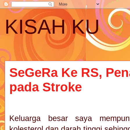
KISAH KU
SeGeRa Ke RS, Pen
pada Stroke
Keluarga besar saya mempunya
kolesterol dan darah tinggi sehing