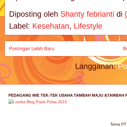
Diposting oleh
Shanty febrianti
di
Label:
Kesehatan
,
Lifestyle
Postingan Lebih Baru
B
Langganan:
Po
PEDAGANG MIE TEK-TEK USAHA TAMBAH MAJU &TAMBAH 
Tema PT 