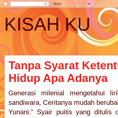
KISAH KU
Tanpa Syarat Ketent
Hidup Apa Adanya
Generasi milenial mengetahui lir
sandiwara, Ceritanya mudah berubah
Yunani.” Syair puitis yang ditulis