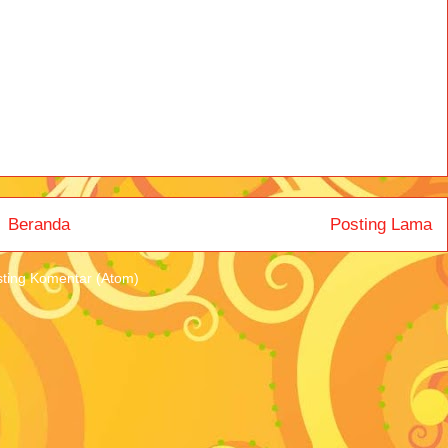
Beranda
Posting Lama
ting Komentar (Atom)