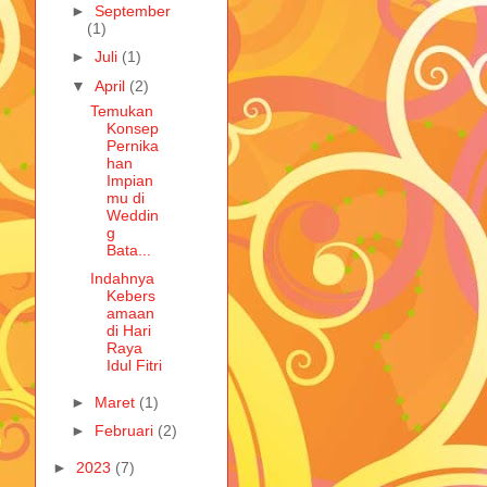
►
September
(1)
►
Juli
(1)
▼
April
(2)
Temukan
Konsep
Pernika
han
Impian
mu di
Weddin
g
Bata...
Indahnya
Kebers
amaan
di Hari
Raya
Idul Fitri
►
Maret
(1)
►
Februari
(2)
►
2023
(7)