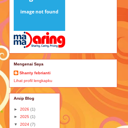
Mengenai Saya
Shanty febrianti
Lihat profil lengkapku
Arsip Blog
►
2026
(1)
►
2025
(1)
▼
2024
(7)