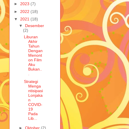
►
2023
(7)
►
2022
(18)
▼
2021
(18)
▼
Desember
(2)
Liburan
Akhir
Tahun
Dengan
Menont
on Film
Aku
Bukan..
.
Strategi
Menga
ntisipasi
Lonjaka
n
COVID-
19
Pada
Lib...
►
Oktober
(2)