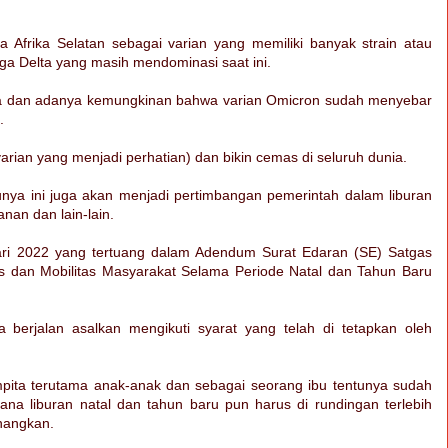
 Afrika Selatan sebagai varian yang memiliki banyak strain atau
gga Delta yang masih mendominasi saat ini.
ra dan adanya kemungkinan bahwa varian Omicron sudah menyebar
.
rian yang menjadi perhatian) dan bikin cemas di seluruh dunia.
tunya ini juga akan menjadi pertimbangan pemerintah dalam liburan
nan dan lain-lain.
ari 2022 yang tertuang dalam Adendum Surat Edaran (SE) Satgas
s dan Mobilitas Masyarakat Selama Periode Natal dan Tahun Baru
 berjalan asalkan mengikuti syarat yang telah di tetapkan oleh
mpita terutama anak-anak dan sebagai seorang ibu tentunya sudah
cana liburan natal dan tahun baru pun harus di rundingan terlebih
nangkan.