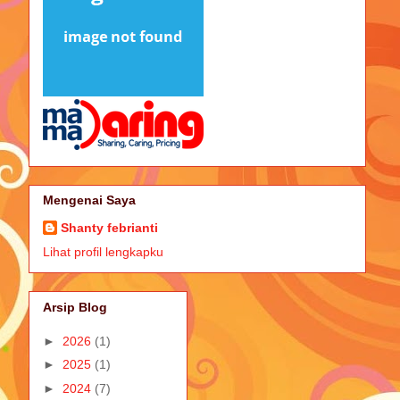
Mengenai Saya
Shanty febrianti
Lihat profil lengkapku
Arsip Blog
►
2026
(1)
►
2025
(1)
►
2024
(7)